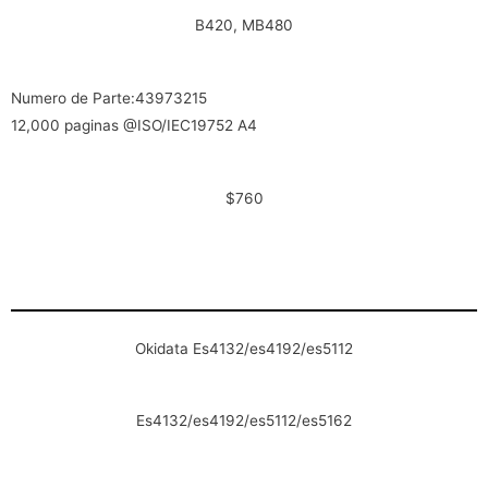
B420, MB480
Numero de Parte:43973215
12,000 paginas @ISO/IEC19752 A4
$760
Okidata Es4132/es4192/es5112
Es4132/es4192/es5112/es5162